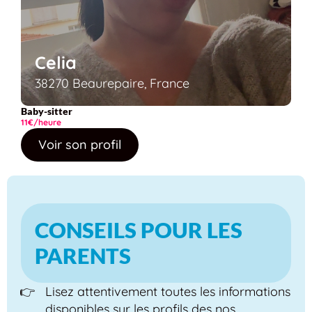
Celia
38270 Beaurepaire, France
Baby-sitter
11€/heure
Voir son profil
CONSEILS POUR LES
PARENTS
Lisez attentivement toutes les informations
disponibles sur les profils des nos