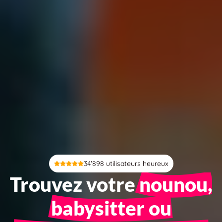
34'898 utilisateurs heureux
Trouvez votre
nounou,
babysitter ou