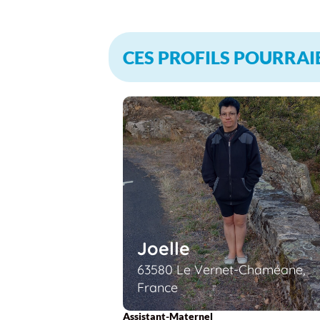
CES PROFILS POURRAI
Joelle
63580 Le Vernet-Chaméane,
France
Assistant-Maternel