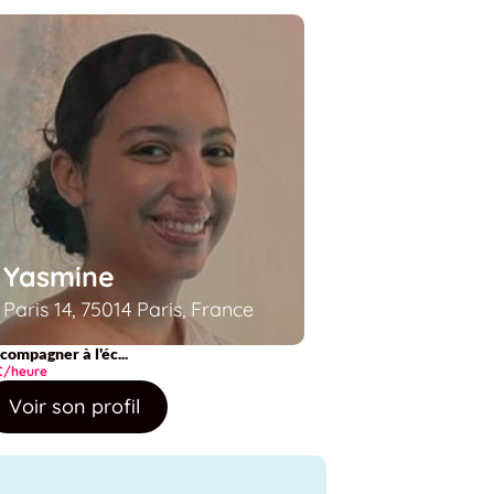
Yasmine
Paris 14, 75014 Paris, France
compagner à l'éc...
€/heure
Voir son profil