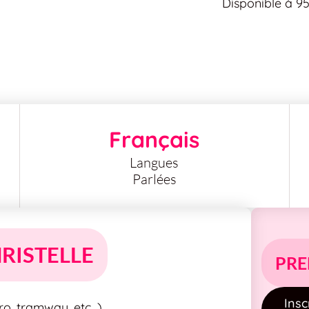
Disponible à 9
Français
Langues
Parlées
RISTELLE
PRE
Insc
, tramway, etc...)