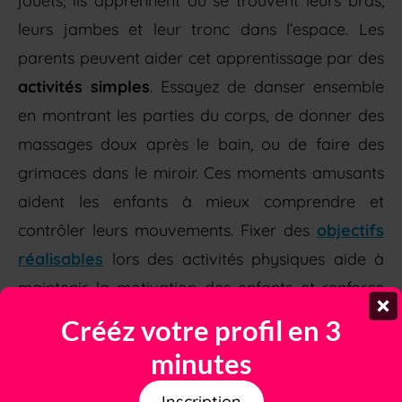
jouets, ils apprennent où se trouvent leurs bras,
leurs jambes et leur tronc dans l’espace. Les
parents peuvent aider cet apprentissage par des
activités simples
. Essayez de danser ensemble
en montrant les parties du corps, de donner des
massages doux après le bain, ou de faire des
grimaces dans le miroir. Ces moments amusants
aident les enfants à mieux comprendre et
contrôler leurs mouvements. Fixer des
objectifs
réalisables
lors des activités physiques aide à
maintenir la motivation des enfants et renforce
leur confiance.
Crééz votre profil en 3
minutes
Développer la confiance
Inscription