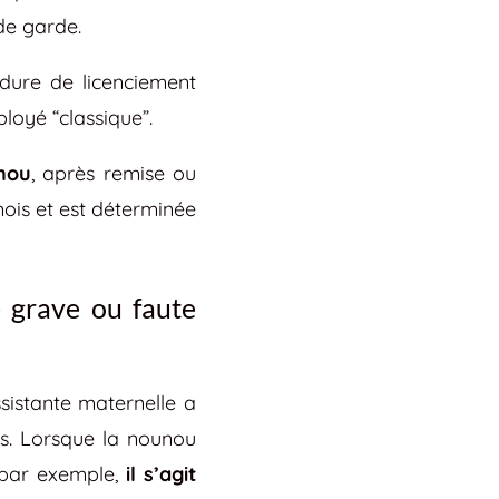
de garde.
édure de licenciement
loyé “classique”.
unou
, après remise ou
mois et est déterminée
e grave ou faute
sistante maternelle a
es. Lorsque la nounou
 par exemple,
il s’agit