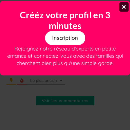
Crééz votre profil en 3
S’abonner
Connexion
minutes
Inscription
Rejoignez notre réseau d'experts en petite
enfance et connectez-vous avec des familles qui
cherchent bien plus qu'une simple garde.
1
COMMENTAIRE
Le plus ancien
Voir les commentaires