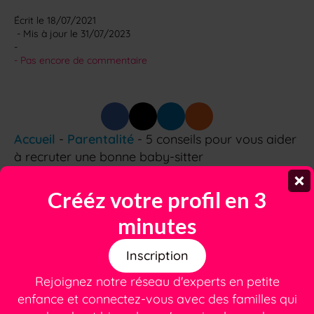
Écrit le 
18/07/2021
 - Mis à jour le 
31/07/2023
-
- 
Pas encore de commentaire
Accueil
-
Parentalité
-
5 conseils pour vous aider
à recruter une bonne baby-sitter
Crééz votre profil en 3
minutes
Besoin d'une nounou ou
Inscription
d'un(e) babysitter de
Rejoignez notre réseau d'experts en petite
confiance ?
enfance et connectez-vous avec des familles qui