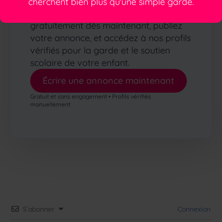
Rejoignez plus de 4600 autres parents
cherchent bien plus qu'une simple garde.
qui nous font confiance ! Inscrivez-vous
gratuitement dès maintenant, publiez
votre annonce, et accédez à nos profils
vérifiés pour la garde et le soutien
scolaire de votre enfant.
Écrire une annonce maintenant
Gratuit et sans engagement • Profils vérifiés
manuellement
S’abonner
Connexion