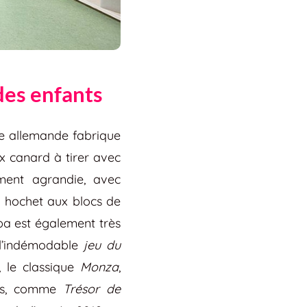
 des enfants
se allemande fabrique
x canard à tirer avec
ment agrandie, avec
u hochet aux blocs de
aba est également très
s l’indémodable
jeu du
 le classique
Monza
,
més, comme
Trésor de