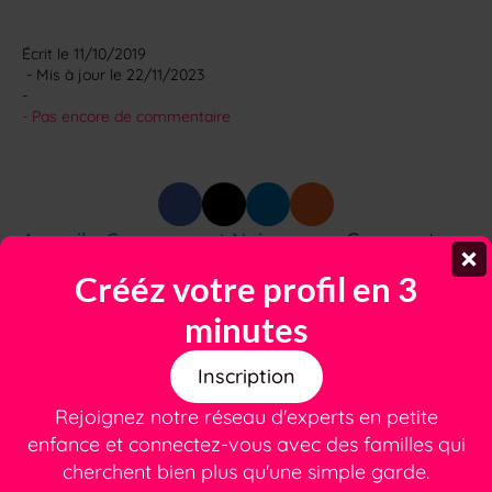
Écrit le 
11/10/2019
 - Mis à jour le 
22/11/2023
-
- 
Pas encore de commentaire
Accueil
-
Grossesse et Naissance
-
Comment
prendre soin de mon bébé pendant ma
Crééz votre profil en 3
grossesse ?
minutes
Inscription
Rejoignez notre réseau d'experts en petite
Besoin d'une nounou ou
enfance et connectez-vous avec des familles qui
cherchent bien plus qu'une simple garde.
d'un(e) babysitter de