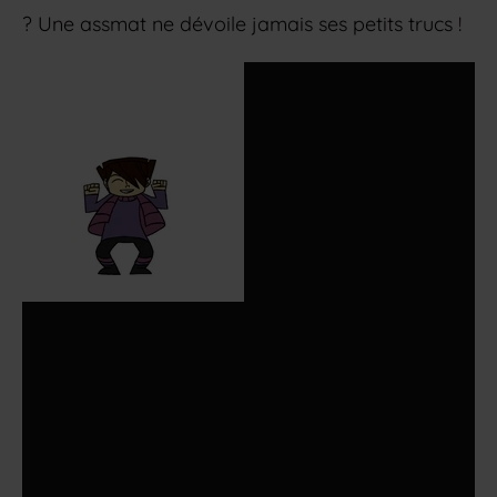
? Une assmat ne dévoile jamais ses petits trucs !