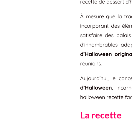
recette de dessert d’
À mesure que la tra
incorporant des élé
satisfaire des palai
d’innombrables adap
d’Halloween origina
réunions.
Aujourd’hui, le co
d’Halloween
, incar
halloween recette faci
La recette