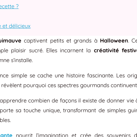
ecette ?
 et délicieux
uimauve
captivent petits et grands à
Halloween
. C
le plaisir sucré. Elles incarnent la
créativité festi
ne s’installe.
nce simple se cache une histoire fascinante. Les origi
ée révèlent pourquoi ces spectres gourmands continuent
’apprendre combien de façons il existe de donner vie 
rte sa touche unique, transformant de simples gui
bles.
sante
nourrit l’imagination et crée des souvenirs du