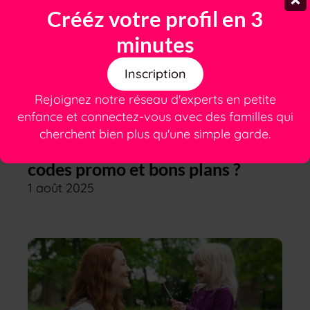
Crééz votre profil en 3
minutes
Inscription
Rejoignez notre réseau d'experts en petite
enfance et connectez-vous avec des familles qui
Comment économiser sur les
cherchent bien plus qu'une simple garde.
achats pour le bébé grâce aux
codes promo et bons plans ?
1 août 2025