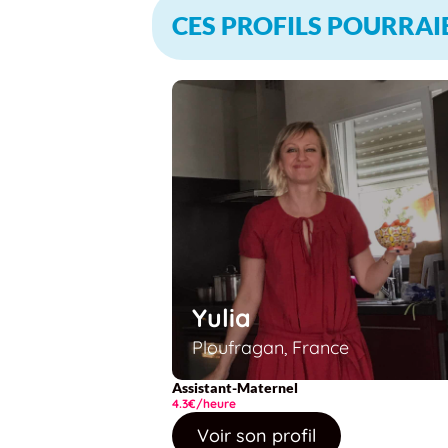
CES PROFILS POURRAI
Yulia
Ploufragan, France
Assistant-Maternel
4.3€/heure
Voir son profil