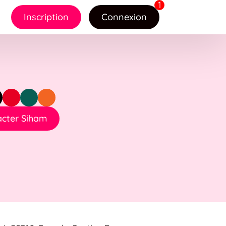
Inscription
Connexion
cter Siham