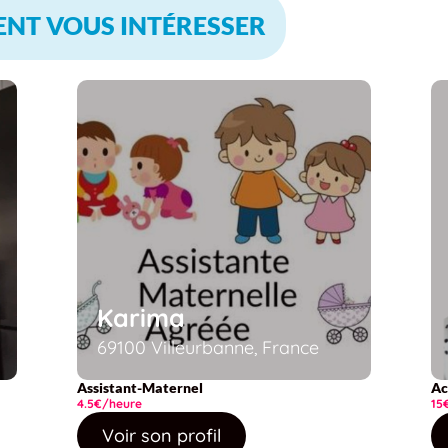
ENT VOUS INTÉRESSER
Karima
69100 Villeurbanne, France
Assistant-Maternel
Ac
4.5€/heure
15
Voir son profil