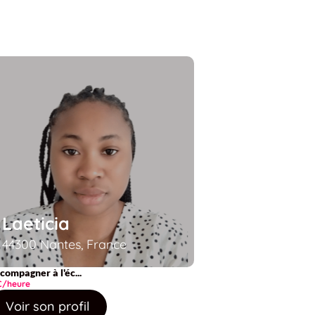
Laeticia
44300 Nantes, France
compagner à l'éc...
€/heure
Voir son profil