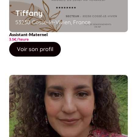
Tiffany
53230 Cossé-le-Vivien, France
Assistant-Maternel
3.5€/heure
Voir son profil