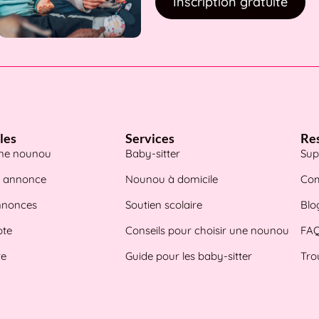
Inscription gratuite
les
Services
Re
une nounou
Baby-sitter
Sup
e annonce
Nounou à domicile
Com
annonces
Soutien scolaire
Blo
te
Conseils pour choisir une nounou
FA
te
Guide pour les baby-sitter
Tro