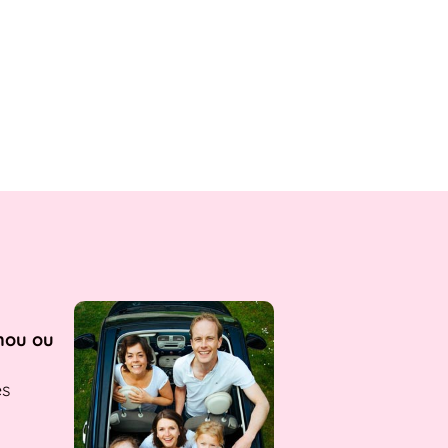
nou ou
es