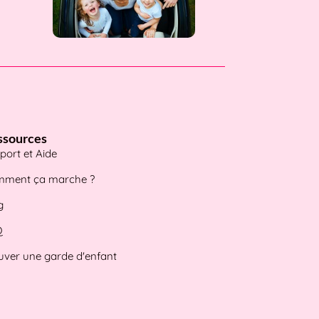
ssources
port et Aide
ment ça marche ?
g
Q
uver une garde d'enfant