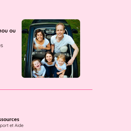
nou ou
es
ssources
port et Aide