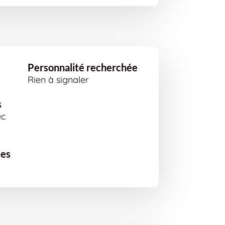
Personnalité recherchée
Rien à signaler
s
ec
ées