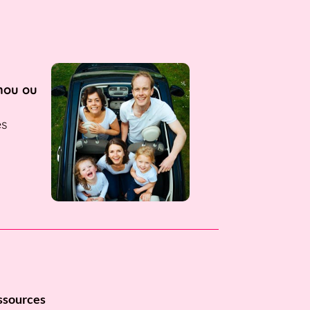
nou ou
es
ssources