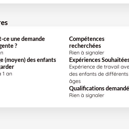
res
t-ce une demande
Compétences
gente ?
recherchées
n
Rien à signaler
e (moyen) des enfants
Expériences Souhaitée
garder
Expérience de travail av
à 1 an
des enfants de différents
âges
Qualifications demand
Rien à signaler