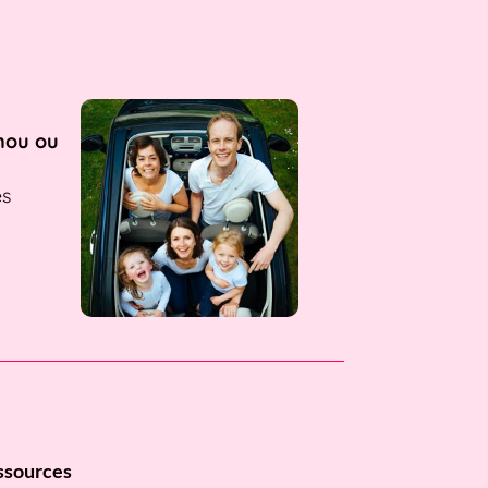
nou ou
es
ssources