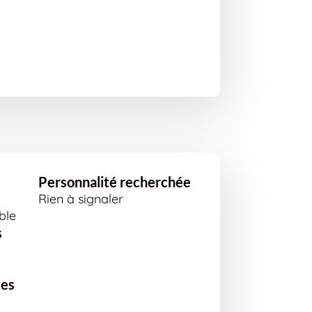
Personnalité recherchée
Rien à signaler
ble
s
ées