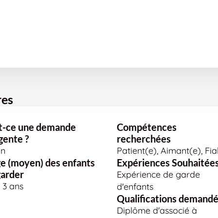
res
t-ce une demande
Compétences
gente ?
recherchées
n
Patient(e), Aimant(e), Fia
e (moyen) des enfants
Expériences Souhaitée
garder
Expérience de garde
à 3 ans
d'enfants
Qualifications demand
Diplôme d'associé à