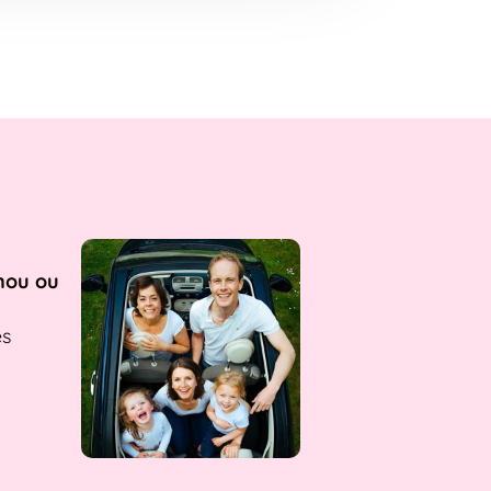
nou ou
es