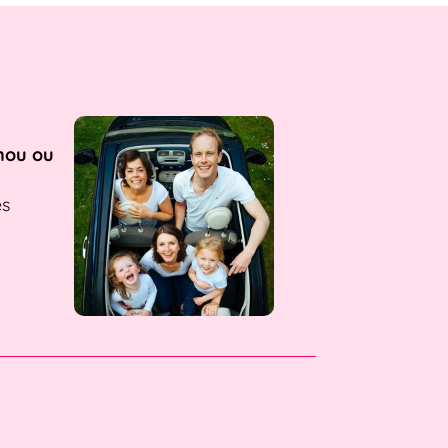
nou ou
es