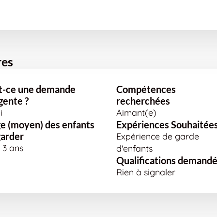
res
t-ce une demande
Compétences
gente ?
recherchées
i
Aimant(e)
e (moyen) des enfants
Expériences Souhaitée
garder
Expérience de garde
à 3 ans
d'enfants
Qualifications demand
Rien à signaler