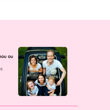
nou ou
es