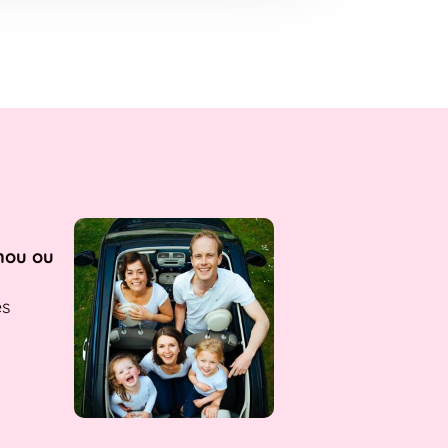
nou ou
es